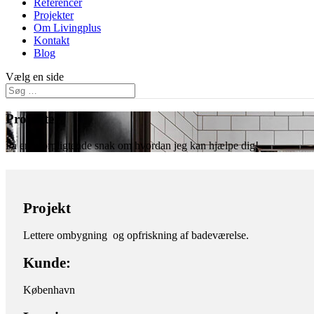
Referencer
Projekter
Om Livingplus
Kontakt
Blog
Vælg en side
Projekter
Få en uforpligtende snak om hvordan jeg kan hjælpe dig!
Projekt
Lettere ombygning og opfriskning af badeværelse.
Kunde:
København