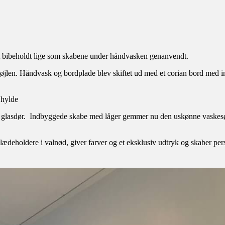
ulvet bibeholdt lige som skabene under håndvasken genanvendt.
jlen. Håndvask og bordplade blev skiftet ud med et corian bord med in
 hylde
 glasdør. Indbyggede skabe med låger gemmer nu den uskønne vaskesøjle
deholdere i valnød, giver farver og et eksklusiv udtryk og skaber per