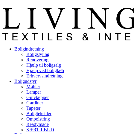
26170624
info@livingplus.dk
Boligindretning
Boligstyling
Renovering
Hjælp til boligsalg
Hjælp ved boligkøb
Erhvervsindretning
Boligudstyr
Møbler
Lamper
Gulvtæpper
Gardiner
Tapeter
Boligtekstiler
Ompolstring
Readymade
SÆRTILBUD