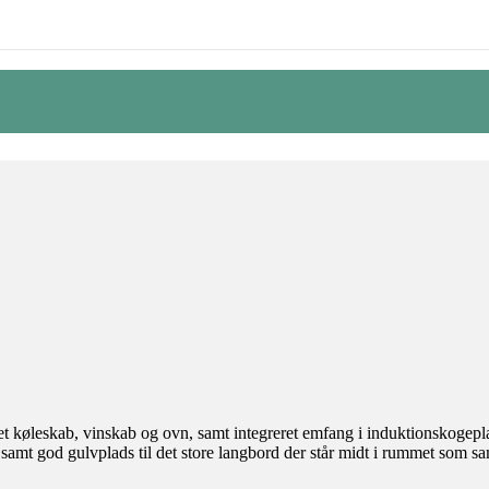
ygget køleskab, vinskab og ovn, samt integreret emfang i induktionskogep
t samt god gulvplads til det store langbord der står midt i rummet som sa