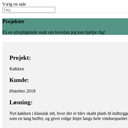
Vælg en side
Projekter
Få en uforpligtende snak om hvordan jeg kan hjælpe dig!
Projekt:
Køkken
Kunde:
Østerbro 2018
Løsning:
Nyt køkken i klassisk stil, hvor der er blev skabt plads til indb
som en lang buffet, og giver rolige linjer langs hele vinduespartie