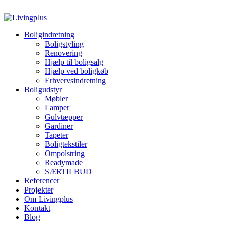
26170624
info@livingplus.dk
Boligindretning
Boligstyling
Renovering
Hjælp til boligsalg
Hjælp ved boligkøb
Erhvervsindretning
Boligudstyr
Møbler
Lamper
Gulvtæpper
Gardiner
Tapeter
Boligtekstiler
Ompolstring
Readymade
SÆRTILBUD
Referencer
Projekter
Om Livingplus
Kontakt
Blog