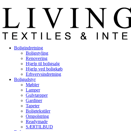
26170624
info@livingplus.dk
Boligindretning
Boligstyling
Renovering
Hjælp til boligsalg
Hjælp ved boligkøb
Erhvervsindretning
Boligudstyr
Møbler
Lamper
Gulvtæpper
Gardiner
Tapeter
Boligtekstiler
Ompolstring
Readymade
SÆRTILBUD