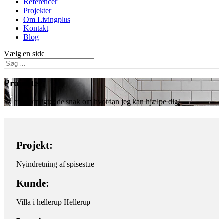
Referencer
Projekter
Om Livingplus
Kontakt
Blog
Vælg en side
Projekter
Få en uforpligtende snak om hvordan jeg kan hjælpe dig!
Projekt:
Nyindretning af spisestue
Kunde:
Villa i hellerup Hellerup