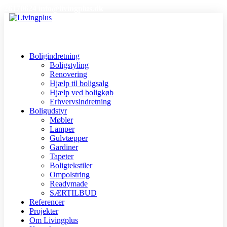
26170624
info@livingplus.dk
Boligindretning
Boligstyling
Renovering
Hjælp til boligsalg
Hjælp ved boligkøb
Erhvervsindretning
Boligudstyr
Møbler
Lamper
Gulvtæpper
Gardiner
Tapeter
Boligtekstiler
Ompolstring
Readymade
SÆRTILBUD
Referencer
Projekter
Om Livingplus