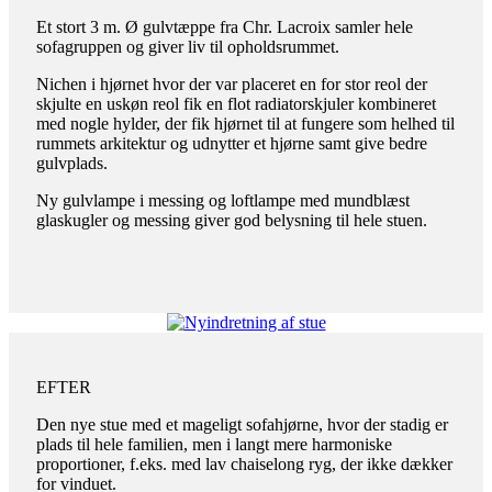
Et stort 3 m. Ø gulvtæppe fra Chr. Lacroix samler hele
sofagruppen og giver liv til opholdsrummet.
Nichen i hjørnet hvor der var placeret en for stor reol der
skjulte en uskøn reol fik en flot radiatorskjuler kombineret
med nogle hylder, der fik hjørnet til at fungere som helhed til
rummets arkitektur og udnytter et hjørne samt give bedre
gulvplads.
Ny gulvlampe i messing og loftlampe med mundblæst
glaskugler og messing giver god belysning til hele stuen.
EFTER
Den nye stue med et mageligt sofahjørne, hvor der stadig er
plads til hele familien, men i langt mere harmoniske
proportioner, f.eks. med lav chaiselong ryg, der ikke dækker
for vinduet.