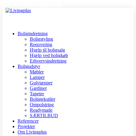
26170624
info@livingplus.dk
Boligindretning
Boligstyling
Renovering
Hjælp til boligsalg
Hjælp ved boligkøb
Erhvervsindretning
Boligudstyr
Møbler
Lamper
Gulvtæpper
Gardiner
Tapeter
Boligtekstiler
Ompolstring
Readymade
SÆRTILBUD
Referencer
Projekter
Om Livingplus