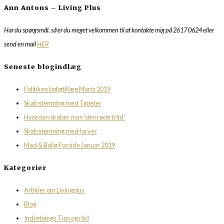
Ann Antons – Living Plus
Har du spørgsmål, så er du meget velkommen til at kontakte mig på 2617 0624 eller
send en mail
HER
Seneste blogindlæg
Politiken boligtillæg Marts 2019
Skab stemning med Tapeter
Hvordan skaber man ‘den røde tråd’
Skab stemning med farver
Mad & Bolig Forside Januar 2019
Kategorier
Artikler om Livingplus
Blog
Indretnings Tips og råd