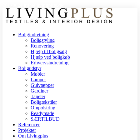
26170624
info@livingplus.dk
Boligindretning
Boligstyling
Renovering
Hjælp til boligsalg
Hjælp ved boligkøb
Erhvervsindretning
Boligudstyr
Møbler
Lamper
Gulvtæpper
Gardiner
Tapeter
Boligtekstiler
Ompolstring
Readymade
SÆRTILBUD
Referencer
Projekter
Om Livingplus