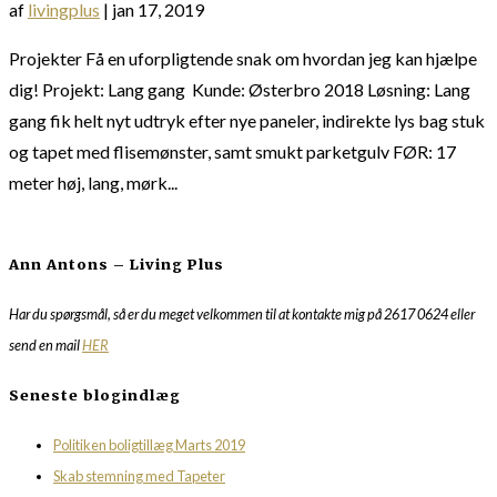
af
livingplus
|
jan 17, 2019
Projekter Få en uforpligtende snak om hvordan jeg kan hjælpe
dig! Projekt: Lang gang Kunde: Østerbro 2018 Løsning: Lang
gang fik helt nyt udtryk efter nye paneler, indirekte lys bag stuk
og tapet med flisemønster, samt smukt parketgulv FØR: 17
meter høj, lang, mørk...
Ann Antons – Living Plus
Har du spørgsmål, så er du meget velkommen til at kontakte mig på 2617 0624 eller
send en mail
HER
Seneste blogindlæg
Politiken boligtillæg Marts 2019
Skab stemning med Tapeter