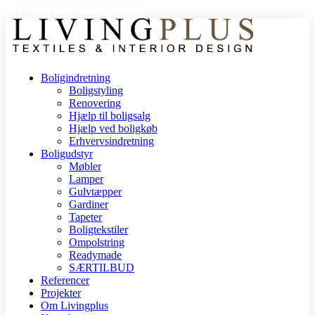
26170624
info@livingplus.dk
Boligindretning
Boligstyling
Renovering
Hjælp til boligsalg
Hjælp ved boligkøb
Erhvervsindretning
Boligudstyr
Møbler
Lamper
Gulvtæpper
Gardiner
Tapeter
Boligtekstiler
Ompolstring
Readymade
SÆRTILBUD
Referencer
Projekter
Om Livingplus